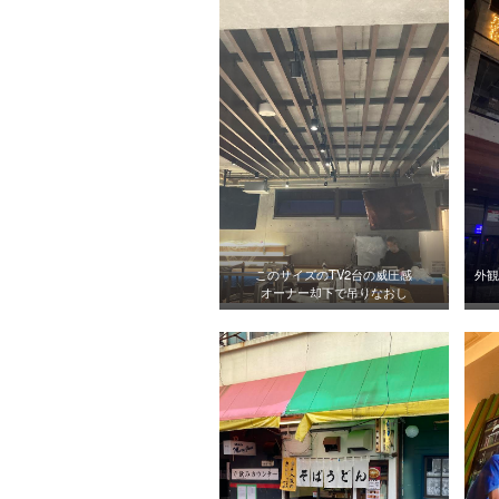
このサイズのTV2台の威圧感
外観
オーナー却下で吊りなおし